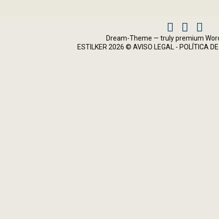
Facebook
Instagram
X
Dream-Theme — truly
premium Wor
ESTILKER 2026 ©
AVISO LEGAL
-
POLÍTICA DE