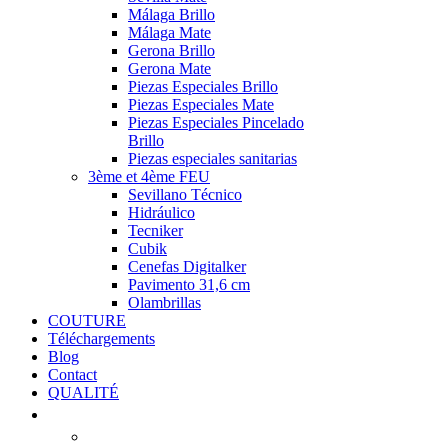
Málaga Brillo
Málaga Mate
Gerona Brillo
Gerona Mate
Piezas Especiales Brillo
Piezas Especiales Mate
Piezas Especiales Pincelado
Brillo
Piezas especiales sanitarias
3ème et 4ème FEU
Sevillano Técnico
Hidráulico
Tecniker
Cubik
Cenefas Digitalker
Pavimento 31,6 cm
Olambrillas
COUTURE
Téléchargements
Blog
Contact
QUALITÉ