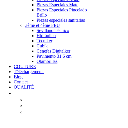
Piezas Especiales Mate
Piezas Especiales Pincelado
Brillo
Piezas especiales sanitarias
3ème et 4ème FEU
Sevillano Técnico
Hidráulico
Tecniker
Cubik
Cenefas Digitalker
Pavimento 31,6 cm
Olambrillas
COUTURE
Téléchargements
Blog
Contact
QUALITÉ