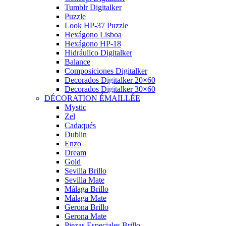
Tumblr Digitalker
Puzzle
Look HP-37 Puzzle
Hexágono Lisboa
Hexágono HP-18
Hidráulico Digitalker
Balance
Composiciones Digitalker
Decorados Digitalker 20×60
Decorados Digitalker 30×60
DÉCORATION ÉMAILLÉE
Mystic
Zel
Cadaqués
Dublin
Enzo
Dream
Gold
Sevilla Brillo
Sevilla Mate
Málaga Brillo
Málaga Mate
Gerona Brillo
Gerona Mate
Piezas Especiales Brillo