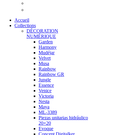
Accueil
Collections
DÉCORATION
NUMÉRIQUE
Garden
Harmony
Mudéjar
Velvet
Musa
Rainbow
Rainbow GR
Jungle
Essence
Venice
Victoria
Nesta
Maya
ML-3389
Piezas unitarias hidráulico
20×20
Evoque
Concept Digitalker