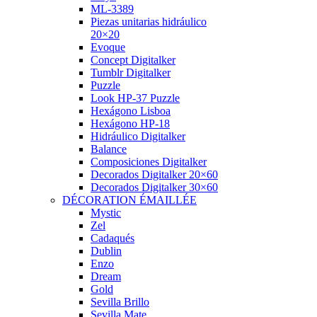
ML-3389
Piezas unitarias hidráulico
20×20
Evoque
Concept Digitalker
Tumblr Digitalker
Puzzle
Look HP-37 Puzzle
Hexágono Lisboa
Hexágono HP-18
Hidráulico Digitalker
Balance
Composiciones Digitalker
Decorados Digitalker 20×60
Decorados Digitalker 30×60
DÉCORATION ÉMAILLÉE
Mystic
Zel
Cadaqués
Dublin
Enzo
Dream
Gold
Sevilla Brillo
Sevilla Mate