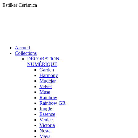
Aller
Estilker Cerámica
au
contenu
Accueil
Collections
DÉCORATION
NUMÉRIQUE
Garden
Harmony
Mudéjar
Velvet
Musa
Rainbow
Rainbow GR
Jungle
Essence
Venice
Victoria
Nesta
Maya