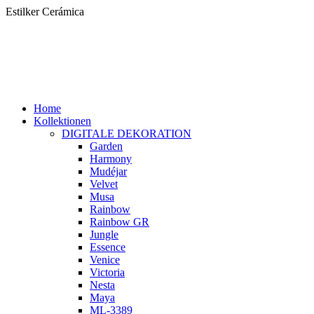
Zum
Estilker Cerámica
Inhalt
springen
Home
Kollektionen
DIGITALE DEKORATION
Garden
Harmony
Mudéjar
Velvet
Musa
Rainbow
Rainbow GR
Jungle
Essence
Venice
Victoria
Nesta
Maya
ML-3389