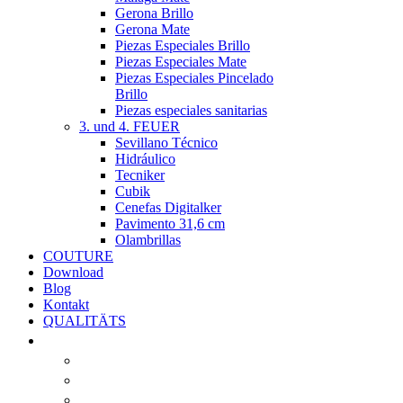
Gerona Brillo
Gerona Mate
Piezas Especiales Brillo
Piezas Especiales Mate
Piezas Especiales Pincelado
Brillo
Piezas especiales sanitarias
3. und 4. FEUER
Sevillano Técnico
Hidráulico
Tecniker
Cubik
Cenefas Digitalker
Pavimento 31,6 cm
Olambrillas
COUTURE
Download
Blog
Kontakt
QUALITÄTS