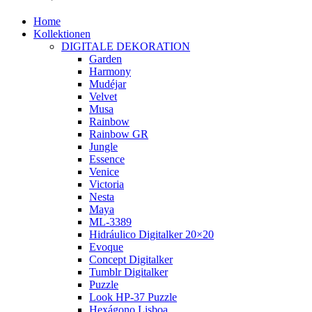
Home
Kollektionen
DIGITALE DEKORATION
Garden
Harmony
Mudéjar
Velvet
Musa
Rainbow
Rainbow GR
Jungle
Essence
Venice
Victoria
Nesta
Maya
ML-3389
Hidráulico Digitalker 20×20
Evoque
Concept Digitalker
Tumblr Digitalker
Puzzle
Look HP-37 Puzzle
Hexágono Lisboa