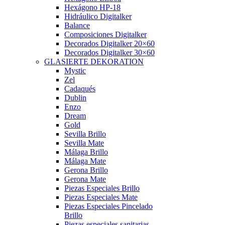
Hexágono HP-18
Hidráulico Digitalker
Balance
Composiciones Digitalker
Decorados Digitalker 20×60
Decorados Digitalker 30×60
GLASIERTE DEKORATION
Mystic
Zel
Cadaqués
Dublin
Enzo
Dream
Gold
Sevilla Brillo
Sevilla Mate
Málaga Brillo
Málaga Mate
Gerona Brillo
Gerona Mate
Piezas Especiales Brillo
Piezas Especiales Mate
Piezas Especiales Pincelado
Brillo
Piezas especiales sanitarias