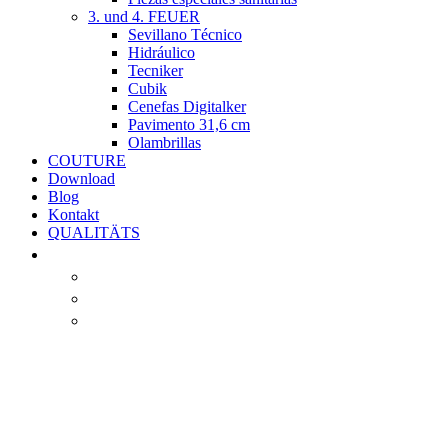
3. und 4. FEUER
Sevillano Técnico
Hidráulico
Tecniker
Cubik
Cenefas Digitalker
Pavimento 31,6 cm
Olambrillas
COUTURE
Download
Blog
Kontakt
QUALITÄTS