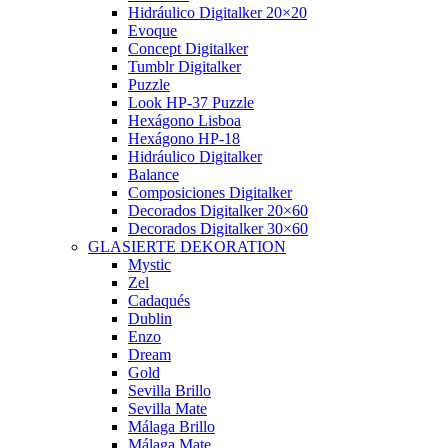
Hidráulico Digitalker 20×20
Evoque
Concept Digitalker
Tumblr Digitalker
Puzzle
Look HP-37 Puzzle
Hexágono Lisboa
Hexágono HP-18
Hidráulico Digitalker
Balance
Composiciones Digitalker
Decorados Digitalker 20×60
Decorados Digitalker 30×60
GLASIERTE DEKORATION
Mystic
Zel
Cadaqués
Dublin
Enzo
Dream
Gold
Sevilla Brillo
Sevilla Mate
Málaga Brillo
Málaga Mate