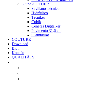
3. und 4. FEUER
Sevillano Técnico
Hidráulico
Tecniker
Cubik
Cenefas Digitalker
Pavimento 31,6 cm
Olambrillas
COUTURE
Download
Blog
Kontakt
QUALITÄTS