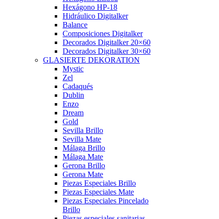
Hexágono HP-18
Hidráulico Digitalker
Balance
Composiciones Digitalker
Decorados Digitalker 20×60
Decorados Digitalker 30×60
GLASIERTE DEKORATION
Mystic
Zel
Cadaqués
Dublin
Enzo
Dream
Gold
Sevilla Brillo
Sevilla Mate
Málaga Brillo
Málaga Mate
Gerona Brillo
Gerona Mate
Piezas Especiales Brillo
Piezas Especiales Mate
Piezas Especiales Pincelado
Brillo
Piezas especiales sanitarias