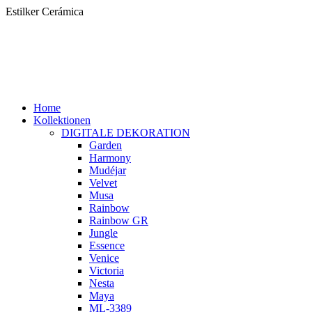
Zum
Estilker Cerámica
Inhalt
springen
Home
Kollektionen
DIGITALE DEKORATION
Garden
Harmony
Mudéjar
Velvet
Musa
Rainbow
Rainbow GR
Jungle
Essence
Venice
Victoria
Nesta
Maya
ML-3389