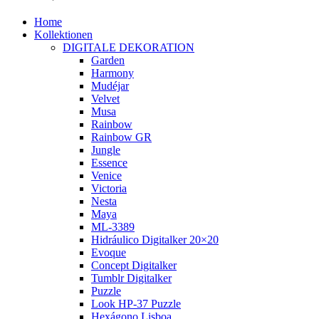
Home
Kollektionen
DIGITALE DEKORATION
Garden
Harmony
Mudéjar
Velvet
Musa
Rainbow
Rainbow GR
Jungle
Essence
Venice
Victoria
Nesta
Maya
ML-3389
Hidráulico Digitalker 20×20
Evoque
Concept Digitalker
Tumblr Digitalker
Puzzle
Look HP-37 Puzzle
Hexágono Lisboa