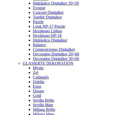
Hidráulico Digitalker 20×20
Evoque
Concept Digitalker
Tumblr Digitalker
Puzzle
Look HP-37 Puzzle
Hexágono Lisboa
Hexágono HP-18
Hidráulico Digitalker
Balance
Composiciones Digitalker
Decorados Digitalker 20×60
Decorados Digitalker 30×60
GLASIERTE DEKORATION
Mystic
Zel
Cadaqués
Dublin
Enzo
Dream
Gold
Sevilla Brillo
Sevilla Mate
Málaga Brillo
Málaga Mate