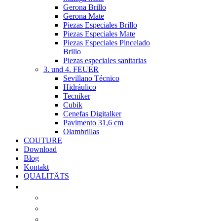
Gerona Brillo
Gerona Mate
Piezas Especiales Brillo
Piezas Especiales Mate
Piezas Especiales Pincelado
Brillo
Piezas especiales sanitarias
3. und 4. FEUER
Sevillano Técnico
Hidráulico
Tecniker
Cubik
Cenefas Digitalker
Pavimento 31,6 cm
Olambrillas
COUTURE
Download
Blog
Kontakt
QUALITÄTS