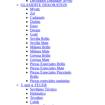
Decorados Digitalker 30×60
GLASIERTE DEKORATION
Mystic
Zel
Cadaqués
Dublin
Enzo
Dream
Gold
Sevilla Brillo
Sevilla Mate
Málaga Brillo
Málaga Mate
Gerona Brillo
Gerona Mate
Piezas Especiales Brillo
Piezas Especiales Mate
Piezas Especiales Pincelado
Brillo
Piezas especiales sanitarias
3. und 4. FEUER
Sevillano Técnico
Hidráulico
Tecniker
Cubik