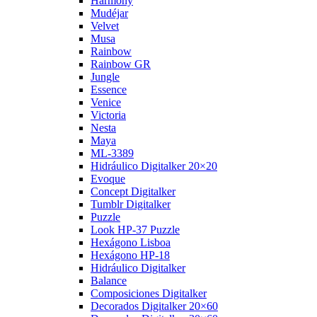
Harmony
Mudéjar
Velvet
Musa
Rainbow
Rainbow GR
Jungle
Essence
Venice
Victoria
Nesta
Maya
ML-3389
Hidráulico Digitalker 20×20
Evoque
Concept Digitalker
Tumblr Digitalker
Puzzle
Look HP-37 Puzzle
Hexágono Lisboa
Hexágono HP-18
Hidráulico Digitalker
Balance
Composiciones Digitalker
Decorados Digitalker 20×60