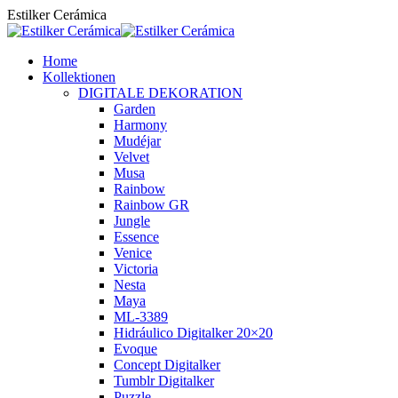
Zum
Estilker Cerámica
Inhalt
springen
Home
Kollektionen
DIGITALE DEKORATION
Garden
Harmony
Mudéjar
Velvet
Musa
Rainbow
Rainbow GR
Jungle
Essence
Venice
Victoria
Nesta
Maya
ML-3389
Hidráulico Digitalker 20×20
Evoque
Concept Digitalker
Tumblr Digitalker
Puzzle