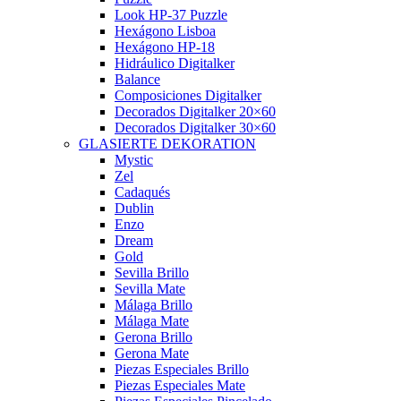
Look HP-37 Puzzle
Hexágono Lisboa
Hexágono HP-18
Hidráulico Digitalker
Balance
Composiciones Digitalker
Decorados Digitalker 20×60
Decorados Digitalker 30×60
GLASIERTE DEKORATION
Mystic
Zel
Cadaqués
Dublin
Enzo
Dream
Gold
Sevilla Brillo
Sevilla Mate
Málaga Brillo
Málaga Mate
Gerona Brillo
Gerona Mate
Piezas Especiales Brillo
Piezas Especiales Mate