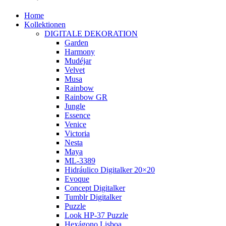
Home
Kollektionen
DIGITALE DEKORATION
Garden
Harmony
Mudéjar
Velvet
Musa
Rainbow
Rainbow GR
Jungle
Essence
Venice
Victoria
Nesta
Maya
ML-3389
Hidráulico Digitalker 20×20
Evoque
Concept Digitalker
Tumblr Digitalker
Puzzle
Look HP-37 Puzzle
Hexágono Lisboa