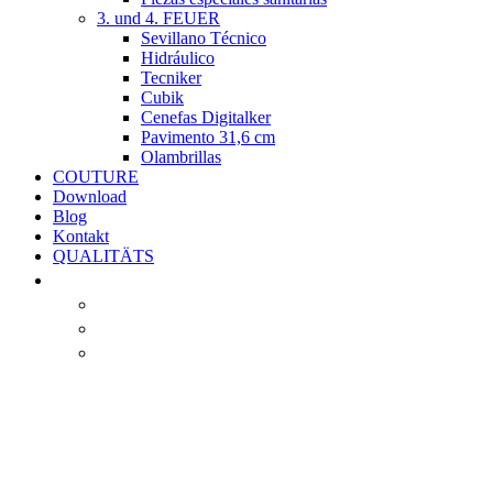
3. und 4. FEUER
Sevillano Técnico
Hidráulico
Tecniker
Cubik
Cenefas Digitalker
Pavimento 31,6 cm
Olambrillas
COUTURE
Download
Blog
Kontakt
QUALITÄTS