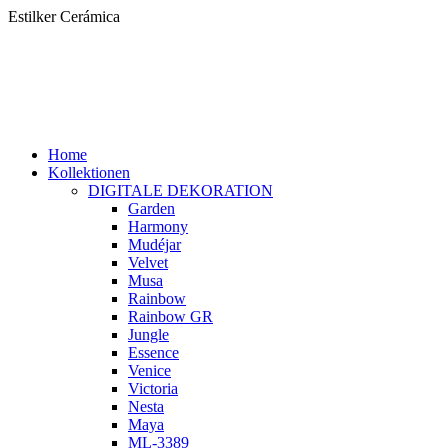
Zum
Estilker Cerámica
Inhalt
springen
Home
Kollektionen
DIGITALE DEKORATION
Garden
Harmony
Mudéjar
Velvet
Musa
Rainbow
Rainbow GR
Jungle
Essence
Venice
Victoria
Nesta
Maya
ML-3389