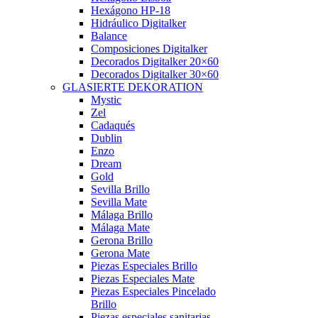
Hexágono HP-18
Hidráulico Digitalker
Balance
Composiciones Digitalker
Decorados Digitalker 20×60
Decorados Digitalker 30×60
GLASIERTE DEKORATION
Mystic
Zel
Cadaqués
Dublin
Enzo
Dream
Gold
Sevilla Brillo
Sevilla Mate
Málaga Brillo
Málaga Mate
Gerona Brillo
Gerona Mate
Piezas Especiales Brillo
Piezas Especiales Mate
Piezas Especiales Pincelado
Brillo
Piezas especiales sanitarias