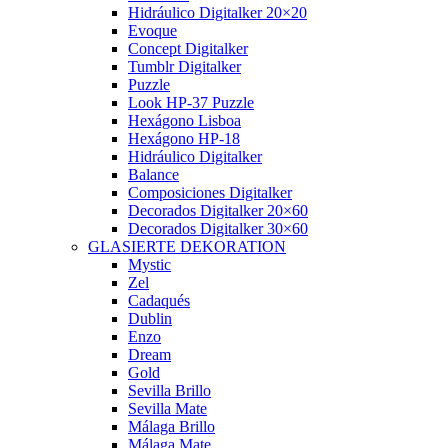
Hidráulico Digitalker 20×20
Evoque
Concept Digitalker
Tumblr Digitalker
Puzzle
Look HP-37 Puzzle
Hexágono Lisboa
Hexágono HP-18
Hidráulico Digitalker
Balance
Composiciones Digitalker
Decorados Digitalker 20×60
Decorados Digitalker 30×60
GLASIERTE DEKORATION
Mystic
Zel
Cadaqués
Dublin
Enzo
Dream
Gold
Sevilla Brillo
Sevilla Mate
Málaga Brillo
Málaga Mate