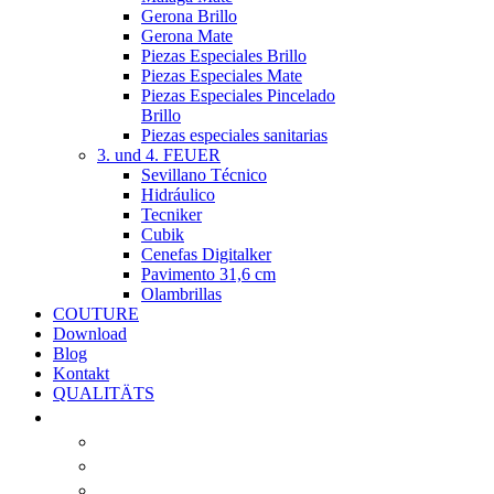
Gerona Brillo
Gerona Mate
Piezas Especiales Brillo
Piezas Especiales Mate
Piezas Especiales Pincelado
Brillo
Piezas especiales sanitarias
3. und 4. FEUER
Sevillano Técnico
Hidráulico
Tecniker
Cubik
Cenefas Digitalker
Pavimento 31,6 cm
Olambrillas
COUTURE
Download
Blog
Kontakt
QUALITÄTS