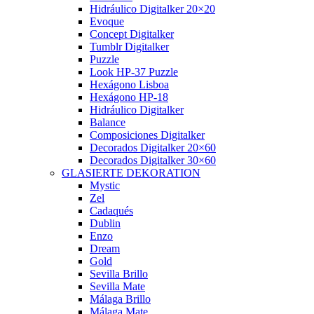
Hidráulico Digitalker 20×20
Evoque
Concept Digitalker
Tumblr Digitalker
Puzzle
Look HP-37 Puzzle
Hexágono Lisboa
Hexágono HP-18
Hidráulico Digitalker
Balance
Composiciones Digitalker
Decorados Digitalker 20×60
Decorados Digitalker 30×60
GLASIERTE DEKORATION
Mystic
Zel
Cadaqués
Dublin
Enzo
Dream
Gold
Sevilla Brillo
Sevilla Mate
Málaga Brillo
Málaga Mate