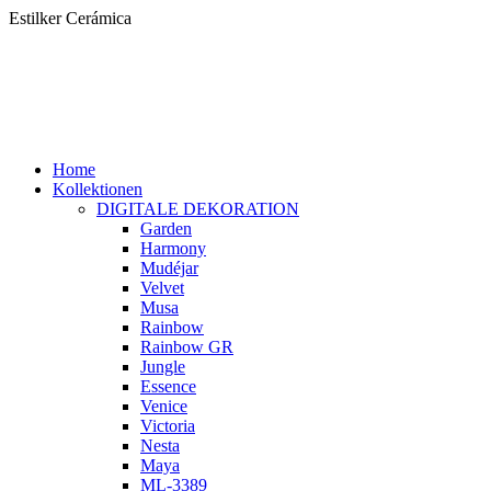
Zum
Estilker Cerámica
Inhalt
springen
Home
Kollektionen
DIGITALE DEKORATION
Garden
Harmony
Mudéjar
Velvet
Musa
Rainbow
Rainbow GR
Jungle
Essence
Venice
Victoria
Nesta
Maya
ML-3389