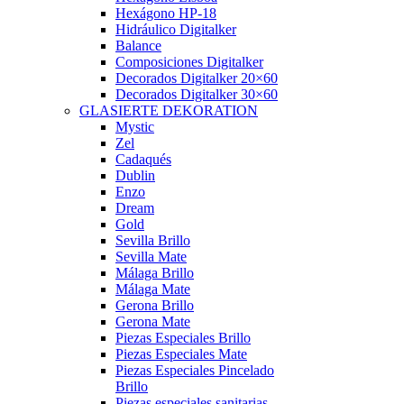
Hexágono HP-18
Hidráulico Digitalker
Balance
Composiciones Digitalker
Decorados Digitalker 20×60
Decorados Digitalker 30×60
GLASIERTE DEKORATION
Mystic
Zel
Cadaqués
Dublin
Enzo
Dream
Gold
Sevilla Brillo
Sevilla Mate
Málaga Brillo
Málaga Mate
Gerona Brillo
Gerona Mate
Piezas Especiales Brillo
Piezas Especiales Mate
Piezas Especiales Pincelado
Brillo
Piezas especiales sanitarias