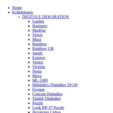
Home
Kollektionen
DIGITALE DEKORATION
Garden
Harmony
Mudéjar
Velvet
Musa
Rainbow
Rainbow GR
Jungle
Essence
Venice
Victoria
Nesta
Maya
ML-3389
Hidráulico Digitalker 20×20
Evoque
Concept Digitalker
Tumblr Digitalker
Puzzle
Look HP-37 Puzzle
Hexágono Lisboa