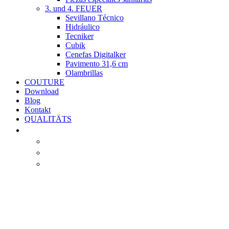
3. und 4. FEUER
Sevillano Técnico
Hidráulico
Tecniker
Cubik
Cenefas Digitalker
Pavimento 31,6 cm
Olambrillas
COUTURE
Download
Blog
Kontakt
QUALITÄTS