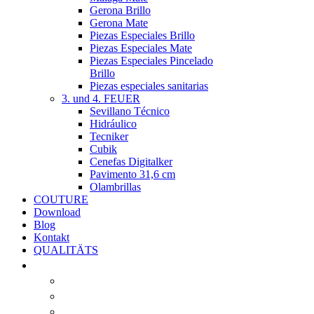
Gerona Brillo
Gerona Mate
Piezas Especiales Brillo
Piezas Especiales Mate
Piezas Especiales Pincelado
Brillo
Piezas especiales sanitarias
3. und 4. FEUER
Sevillano Técnico
Hidráulico
Tecniker
Cubik
Cenefas Digitalker
Pavimento 31,6 cm
Olambrillas
COUTURE
Download
Blog
Kontakt
QUALITÄTS