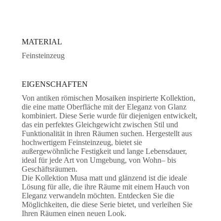
MATERIAL
Feinsteinzeug
EIGENSCHAFTEN
Von
antiken
römischen
Mosaiken
inspirierte
Kollektion
,
die
eine
matte
Oberfläche
mit
der
Eleganz
von
Glanz
kombiniert
.
Diese
Serie
wurde
für
diejenigen
entwickelt
,
das
ein
perfektes
Gleichgewicht
zwischen
Stil
und
Funktionalität
in
ihren
Räumen
suchen
.
Hergestellt
aus
hochwertigem
Feinsteinzeug
,
bietet
sie
außergewöhnliche
Festigkeit
und
lange
Lebensdauer
,
ideal
für
jede
Art
von
Umgebung
,
von
Wohn
–
bis
Geschäftsräumen
.
Die
Kollektion
Musa
matt
und
glänzend
ist
die
ideale
Lösung
für
alle
,
die
ihre
Räume
mit
einem
Hauch
von
Eleganz
verwandeln
möchten
.
Entdecken
Sie
die
Möglichkeiten
,
die
diese
Serie
bietet
,
und
verleihen
Sie
Ihren
Räumen
einen
neuen
Look
.