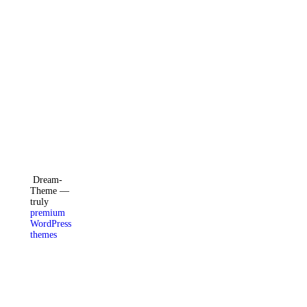
Facebook
Instagram
X
Dream-
Theme —
truly
premium
WordPress
themes