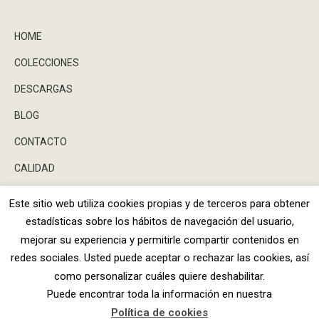
HOME
COLECCIONES
DESCARGAS
BLOG
CONTACTO
CALIDAD
Este sitio web utiliza cookies propias y de terceros para obtener
estadísticas sobre los hábitos de navegación del usuario,
Facebook
Instagram
X
mejorar su experiencia y permitirle compartir contenidos en
Dream-Theme — truly
premium Wor
redes sociales. Usted puede aceptar o rechazar las cookies, así
ESTILKER 2026 ©
AVISO LEGAL
-
POLÍTICA DE
como personalizar cuáles quiere deshabilitar.
Puede encontrar toda la información en nuestra
Política de cookies