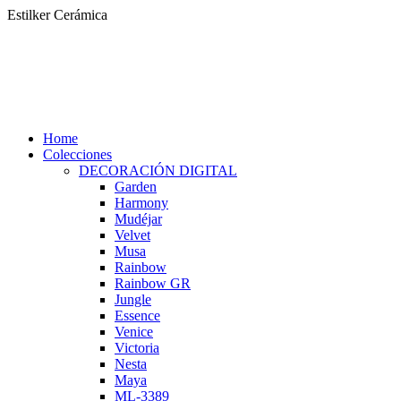
Saltar
Estilker Cerámica
al
contenido
Home
Colecciones
DECORACIÓN DIGITAL
Garden
Harmony
Mudéjar
Velvet
Musa
Rainbow
Rainbow GR
Jungle
Essence
Venice
Victoria
Nesta
Maya
ML-3389