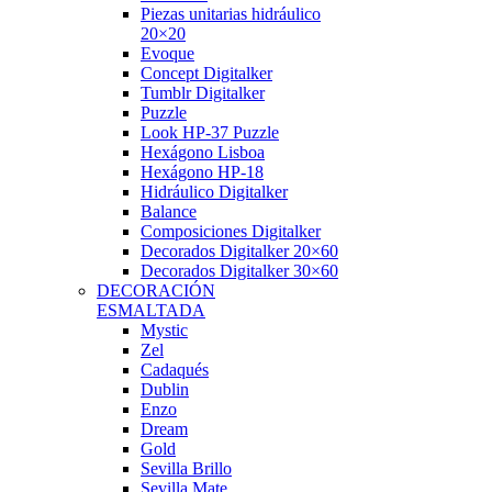
Piezas unitarias hidráulico
20×20
Evoque
Concept Digitalker
Tumblr Digitalker
Puzzle
Look HP-37 Puzzle
Hexágono Lisboa
Hexágono HP-18
Hidráulico Digitalker
Balance
Composiciones Digitalker
Decorados Digitalker 20×60
Decorados Digitalker 30×60
DECORACIÓN
ESMALTADA
Mystic
Zel
Cadaqués
Dublin
Enzo
Dream
Gold
Sevilla Brillo
Sevilla Mate