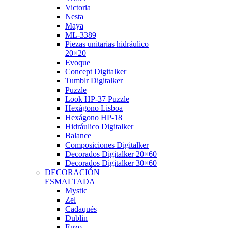
Victoria
Nesta
Maya
ML-3389
Piezas unitarias hidráulico
20×20
Evoque
Concept Digitalker
Tumblr Digitalker
Puzzle
Look HP-37 Puzzle
Hexágono Lisboa
Hexágono HP-18
Hidráulico Digitalker
Balance
Composiciones Digitalker
Decorados Digitalker 20×60
Decorados Digitalker 30×60
DECORACIÓN
ESMALTADA
Mystic
Zel
Cadaqués
Dublin
Enzo