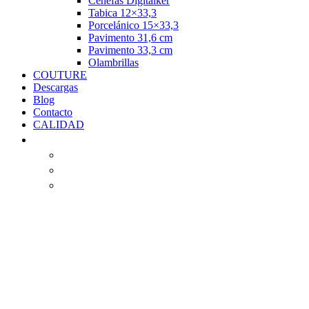
Cenefas Digitalker
Tabica 12×33,3
Porcelánico 15×33,3
Pavimento 31,6 cm
Pavimento 33,3 cm
Olambrillas
COUTURE
Descargas
Blog
Contacto
CALIDAD