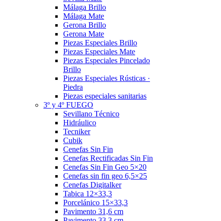
Málaga Brillo
Málaga Mate
Gerona Brillo
Gerona Mate
Piezas Especiales Brillo
Piezas Especiales Mate
Piezas Especiales Pincelado
Brillo
Piezas Especiales Rústicas ·
Piedra
Piezas especiales sanitarias
3º y 4º FUEGO
Sevillano Técnico
Hidráulico
Tecniker
Cubik
Cenefas Sin Fin
Cenefas Rectificadas Sin Fin
Cenefas Sin Fin Geo 5×20
Cenefas sin fin geo 6,5×25
Cenefas Digitalker
Tabica 12×33,3
Porcelánico 15×33,3
Pavimento 31,6 cm
Pavimento 33,3 cm