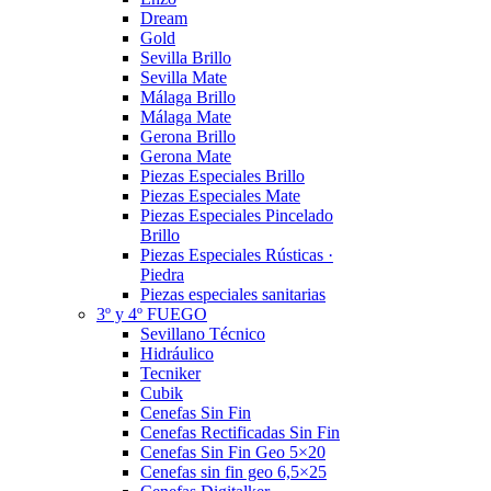
Dream
Gold
Sevilla Brillo
Sevilla Mate
Málaga Brillo
Málaga Mate
Gerona Brillo
Gerona Mate
Piezas Especiales Brillo
Piezas Especiales Mate
Piezas Especiales Pincelado
Brillo
Piezas Especiales Rústicas ·
Piedra
Piezas especiales sanitarias
3º y 4º FUEGO
Sevillano Técnico
Hidráulico
Tecniker
Cubik
Cenefas Sin Fin
Cenefas Rectificadas Sin Fin
Cenefas Sin Fin Geo 5×20
Cenefas sin fin geo 6,5×25