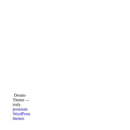
Facebook
Instagram
X
Dream-
Theme —
truly
premium
WordPress
themes