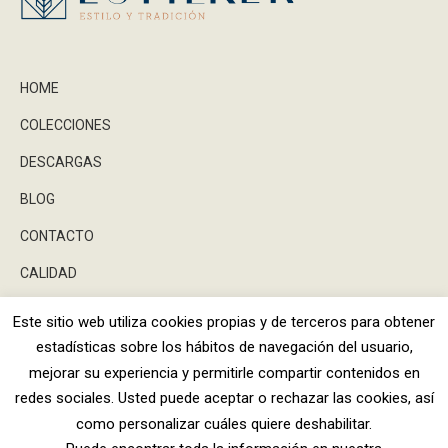
HOME
COLECCIONES
DESCARGAS
BLOG
CONTACTO
CALIDAD
Este sitio web utiliza cookies propias y de terceros para obtener
estadísticas sobre los hábitos de navegación del usuario,
Facebook
Instagram
X
mejorar su experiencia y permitirle compartir contenidos en
Dream-Theme — truly
premium Wor
redes sociales. Usted puede aceptar o rechazar las cookies, así
ESTILKER 2026 ©
AVISO LEGAL
-
POLÍTICA DE
como personalizar cuáles quiere deshabilitar.