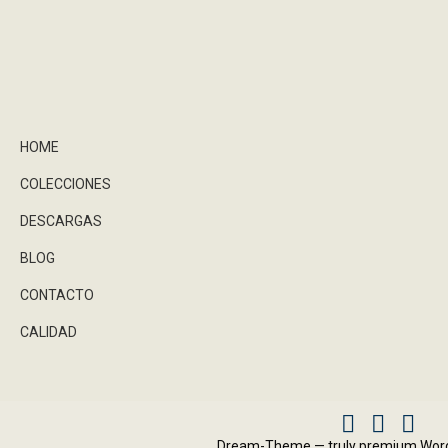
HOME
COLECCIONES
DESCARGAS
BLOG
CONTACTO
CALIDAD
Facebook
Instagram
X
Dream-Theme — truly
premium Wor