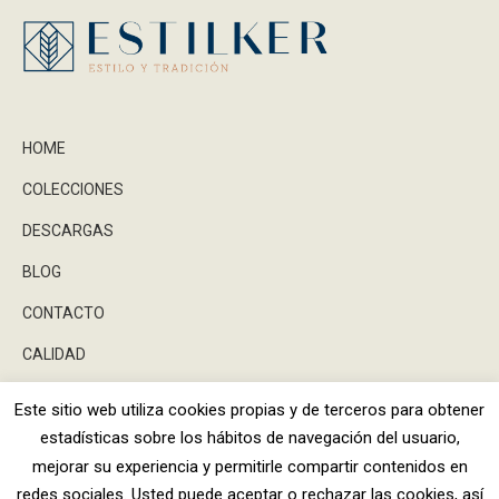
HOME
COLECCIONES
DESCARGAS
BLOG
CONTACTO
CALIDAD
Este sitio web utiliza cookies propias y de terceros para obtener
estadísticas sobre los hábitos de navegación del usuario,
Facebook
Instagram
X
mejorar su experiencia y permitirle compartir contenidos en
Dream-Theme — truly
premium Wor
redes sociales. Usted puede aceptar o rechazar las cookies, así