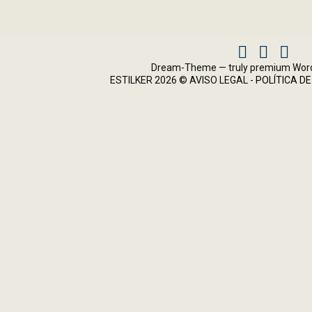
Facebook
Instagram
X
Dream-Theme — truly
premium Wor
ESTILKER 2026 ©
AVISO LEGAL
-
POLÍTICA DE