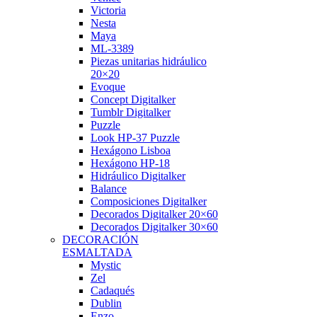
Victoria
Nesta
Maya
ML-3389
Piezas unitarias hidráulico
20×20
Evoque
Concept Digitalker
Tumblr Digitalker
Puzzle
Look HP-37 Puzzle
Hexágono Lisboa
Hexágono HP-18
Hidráulico Digitalker
Balance
Composiciones Digitalker
Decorados Digitalker 20×60
Decorados Digitalker 30×60
DECORACIÓN
ESMALTADA
Mystic
Zel
Cadaqués
Dublin
Enzo