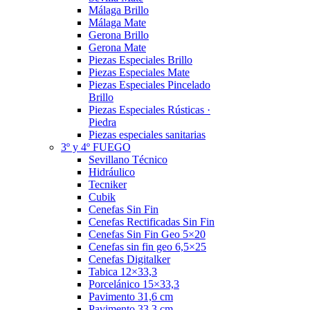
Málaga Brillo
Málaga Mate
Gerona Brillo
Gerona Mate
Piezas Especiales Brillo
Piezas Especiales Mate
Piezas Especiales Pincelado
Brillo
Piezas Especiales Rústicas ·
Piedra
Piezas especiales sanitarias
3º y 4º FUEGO
Sevillano Técnico
Hidráulico
Tecniker
Cubik
Cenefas Sin Fin
Cenefas Rectificadas Sin Fin
Cenefas Sin Fin Geo 5×20
Cenefas sin fin geo 6,5×25
Cenefas Digitalker
Tabica 12×33,3
Porcelánico 15×33,3
Pavimento 31,6 cm
Pavimento 33,3 cm