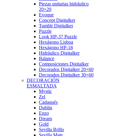
Piezas unitarias hidráulico
20×20
Evoque
Concept Digitalker
Tumblr Digitalker
Puzzle
Look HP-37 Puzzle
Hexágono Lisboa
Hexágono HP-18
Hidráulico Digitalker
Balance
Composiciones Digitalker
Decorados Digitalker 20×60
Decorados Digitalker 30×60
DECORACIÓN
ESMALTADA
Mystic
Zel
Cadaqués
Dublin
Enzo
Dream
Gold
Sevilla Brillo
Sevilla Mate