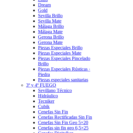
Dream
Gold
Sevilla Brillo
Sevilla Mate
Málaga Brillo
Málaga Mate
Gerona Brillo
Gerona Mate
Piezas Especiales Brillo
Piezas Especiales Mate
Piezas Especiales Pincelado
Brillo
Piezas Especiales Rústicas ·
Piedra
Piezas especiales sanitarias
3º y 4º FUEGO
Sevillano Técnico
Hidráulico
Tecniker
Cubik
Cenefas Sin Fin
Cenefas Rectificadas Sin Fin
Cenefas Sin Fin Geo 5×20
Cenefas sin fin geo 6,5×25