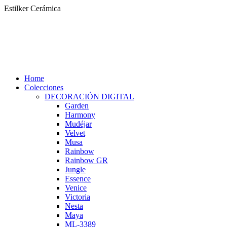
Saltar
Estilker Cerámica
al
contenido
Home
Colecciones
DECORACIÓN DIGITAL
Garden
Harmony
Mudéjar
Velvet
Musa
Rainbow
Rainbow GR
Jungle
Essence
Venice
Victoria
Nesta
Maya
ML-3389