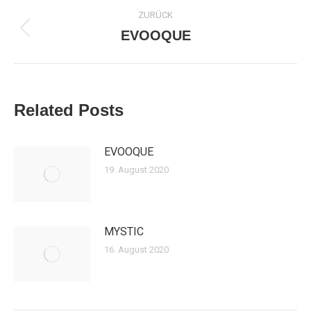
Kommentarnavigation
ZURÜCK
EVOOQUE
Vorheriger
Beitrag:
Related Posts
EVOOQUE
19. August 2020
MYSTIC
16. August 2020