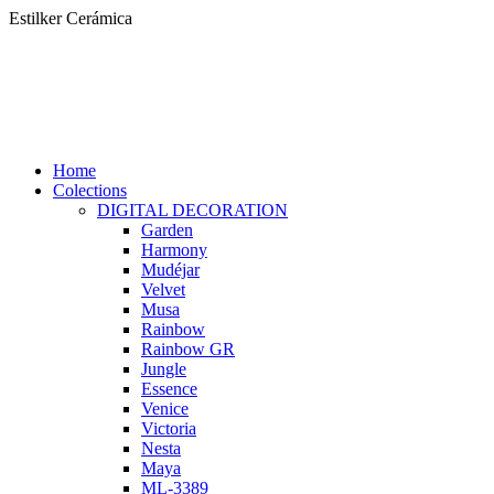
Skip
Estilker Cerámica
to
content
Home
Colections
DIGITAL DECORATION
Garden
Harmony
Mudéjar
Velvet
Musa
Rainbow
Rainbow GR
Jungle
Essence
Venice
Victoria
Nesta
Maya
ML-3389