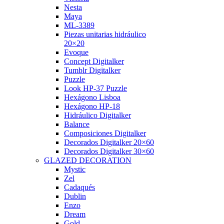
Nesta
Maya
ML-3389
Piezas unitarias hidráulico
20×20
Evoque
Concept Digitalker
Tumblr Digitalker
Puzzle
Look HP-37 Puzzle
Hexágono Lisboa
Hexágono HP-18
Hidráulico Digitalker
Balance
Composiciones Digitalker
Decorados Digitalker 20×60
Decorados Digitalker 30×60
GLAZED DECORATION
Mystic
Zel
Cadaqués
Dublin
Enzo
Dream
Gold