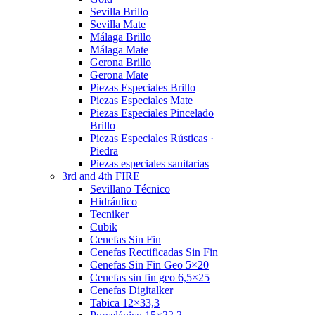
Sevilla Brillo
Sevilla Mate
Málaga Brillo
Málaga Mate
Gerona Brillo
Gerona Mate
Piezas Especiales Brillo
Piezas Especiales Mate
Piezas Especiales Pincelado
Brillo
Piezas Especiales Rústicas ·
Piedra
Piezas especiales sanitarias
3rd and 4th FIRE
Sevillano Técnico
Hidráulico
Tecniker
Cubik
Cenefas Sin Fin
Cenefas Rectificadas Sin Fin
Cenefas Sin Fin Geo 5×20
Cenefas sin fin geo 6,5×25
Cenefas Digitalker
Tabica 12×33,3