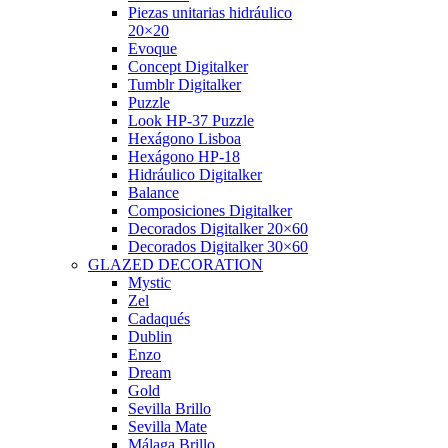
Piezas unitarias hidráulico
20×20
Evoque
Concept Digitalker
Tumblr Digitalker
Puzzle
Look HP-37 Puzzle
Hexágono Lisboa
Hexágono HP-18
Hidráulico Digitalker
Balance
Composiciones Digitalker
Decorados Digitalker 20×60
Decorados Digitalker 30×60
GLAZED DECORATION
Mystic
Zel
Cadaqués
Dublin
Enzo
Dream
Gold
Sevilla Brillo
Sevilla Mate
Málaga Brillo