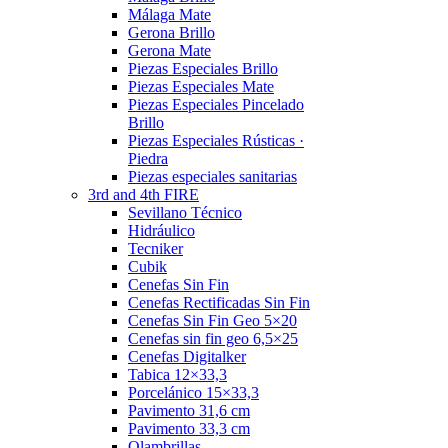
Málaga Mate
Gerona Brillo
Gerona Mate
Piezas Especiales Brillo
Piezas Especiales Mate
Piezas Especiales Pincelado
Brillo
Piezas Especiales Rústicas ·
Piedra
Piezas especiales sanitarias
3rd and 4th FIRE
Sevillano Técnico
Hidráulico
Tecniker
Cubik
Cenefas Sin Fin
Cenefas Rectificadas Sin Fin
Cenefas Sin Fin Geo 5×20
Cenefas sin fin geo 6,5×25
Cenefas Digitalker
Tabica 12×33,3
Porcelánico 15×33,3
Pavimento 31,6 cm
Pavimento 33,3 cm
Olambrillas